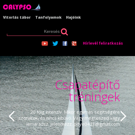
Vitorlás tábor
Tanfolyamok
Hajóink
Hírlevél feliratkozás
Csapatépítő
tréningek
20 főig intenzív. Mikor egymás segítségére
szorultok, és nincs kibúvó. Vagy megteszed vagy
lemaradsz. Jelentkezz: pitye0421@gmail.com