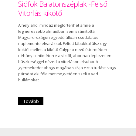
Siófok Balatonszéplak -Felső
Vitorlás kikötő
A hely ahol mindaz megtörténhet amire a
legmerészebb álmaidban sem számítottál.
Magyarországon egyedülállóan csodálatos
naplemente elvarázsol. Feltett lábakkal ülsz egy
koktél mellett a kikötő Calypso nevű éttermében
néhány centiméterre a víztől, ahonnan leplezetlen
büszkeséggel nézed a vitorláson elsuhanó
gyermekedet ahogy magába szívja ezt a tudást, vagy
párodat aki félelmet megvetően szeli a vad
hullámokat
Tovább