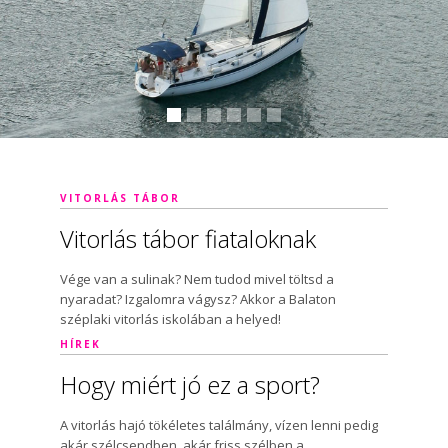
VITORLÁS TÁBOR
Vitorlás tábor fiataloknak
Vége van a sulinak? Nem tudod mivel töltsd a
nyaradat? Izgalomra vágysz? Akkor a Balaton
széplaki vitorlás iskolában a helyed!
HÍREK
Hogy miért jó ez a sport?
A vitorlás hajó tökéletes találmány, vízen lenni pedig
akár szélcsendben, akár friss szélben a