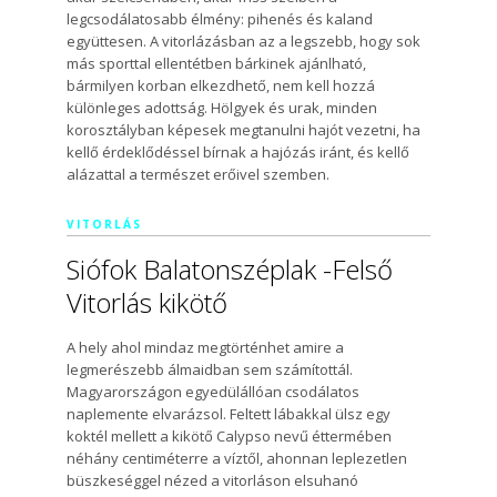
legcsodálatosabb élmény: pihenés és kaland
együttesen. A vitorlázásban az a legszebb, hogy sok
más sporttal ellentétben bárkinek ajánlható,
bármilyen korban elkezdhető, nem kell hozzá
különleges adottság. Hölgyek és urak, minden
korosztályban képesek megtanulni hajót vezetni, ha
kellő érdeklődéssel bírnak a hajózás iránt, és kellő
alázattal a természet erőivel szemben.
VITORLÁS
Siófok Balatonszéplak -Felső
Vitorlás kikötő
A hely ahol mindaz megtörténhet amire a
legmerészebb álmaidban sem számítottál.
Magyarországon egyedülállóan csodálatos
naplemente elvarázsol. Feltett lábakkal ülsz egy
koktél mellett a kikötő Calypso nevű éttermében
néhány centiméterre a víztől, ahonnan leplezetlen
büszkeséggel nézed a vitorláson elsuhanó