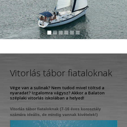
Vitorlás tábor fiataloknak
Vége van a sulinak? Nem tudod mivel töltsd a
nyaradat? Izgalomra vágysz? Akkor a Balaton
széplaki vitorlás iskolában a helyed!
Vitorlás tábor fiataloknak (7-16 éves korosztály
számára ideális, de mindig vannak kivételek!)