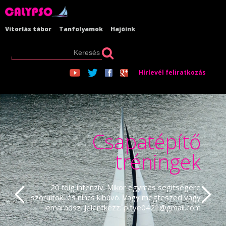
Vitorlás tábor
Tanfolyamok
Hajóink
Hírlevél feliratkozás
Csapatépítő
tréningek
20 főig intenzív. Mikor egymás segítségére
szorultok, és nincs kibúvó. Vagy megteszed vagy
lemaradsz. Jelentkezz: pitye0421@gmail.com