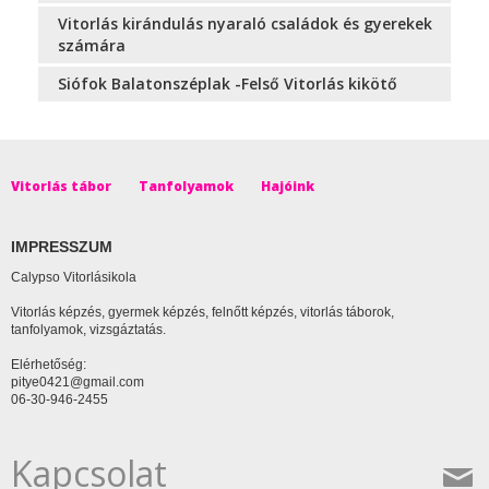
Vitorlás kirándulás nyaraló családok és gyerekek
számára
Siófok Balatonszéplak -Felső Vitorlás kikötő
Vitorlás tábor
Tanfolyamok
Hajóink
IMPRESSZUM
Calypso Vitorlásikola
Vitorlás képzés, gyermek képzés, felnőtt képzés, vitorlás táborok,
tanfolyamok, vizsgáztatás.
Elérhetőség:
pitye0421@gmail.com
06-30-946-2455
Kapcsolat