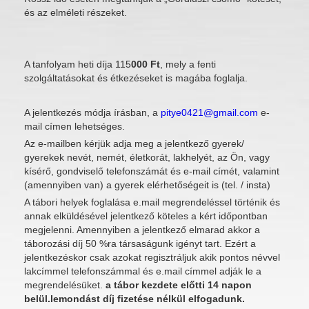
és az elméleti részeket.
A tanfolyam heti díja 115
000 Ft
, mely a fenti
szolgáltatásokat és étkezéseket is magába foglalja.
A jelentkezés módja írásban, a
pitye0421@gmail.com
e-
mail címen lehetséges.
Az e-mailben kérjük adja meg a jelentkező gyerek/
gyerekek nevét, nemét, életkorát, lakhelyét, az Ön, vagy
kísérő, gondviselő telefonszámát és e-mail címét, valamint
(amennyiben van) a gyerek elérhetőségeit is (tel. / insta)
A tábori helyek foglalása e.mail megrendeléssel történik és
annak elküldésével jelentkező köteles a kért időpontban
megjelenni. Amennyiben a jelentkező elmarad akkor a
táborozási díj 50 %ra társaságunk igényt tart. Ezért a
jelentkezéskor csak azokat regisztráljuk akik pontos névvel
lakcímmel telefonszámmal és e.mail címmel adják le a
megrendelésüket.
a tábor kezdete előtti 14 napon
belül.lemondást díj fizetése nélkül elfogadunk.