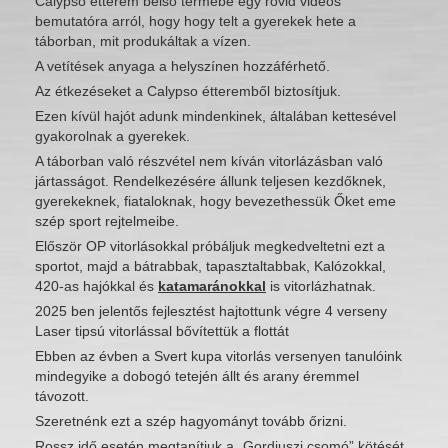
Calypso étterem belső termébe egy rövid videós
bemutatóra arról, hogy hogy telt a gyerekek hete a
táborban, mit produkáltak a vízen.
A vetítések anyaga a helyszínen hozzáférhető.
Az étkezéseket a Calypso étteremből biztosítjuk.
Ezen kívül hajót adunk mindenkinek, általában kettesével
gyakorolnak a gyerekek.
A táborban való részvétel nem kíván vitorlázásban való
jártasságot. Rendelkezésére állunk teljesen kezdőknek,
gyerekeknek, fiataloknak, hogy bevezethessük Őket eme
szép sport rejtelmeibe.
Először OP vitorlásokkal próbáljuk megkedveltetni ezt a
sportot, majd a bátrabbak, tapasztaltabbak, Kalózokkal,
420-as hajókkal és
katamaránokkal
is vitorlázhatnak.
2025 ben jelentős fejlesztést hajtottunk végre 4 verseny
Laser tipsú vitorlással bővítettük a flottát
Ebben az évben a Svert kupa vitorlás versenyen tanulóink
mindegyike a dobogó tetején állt és arany éremmel
távozott.
Szeretnénk ezt a szép hagyományt tovább őrizni.
Rossz idő esetén megtanítjuk a „Gordiuszi csomó” kötését,