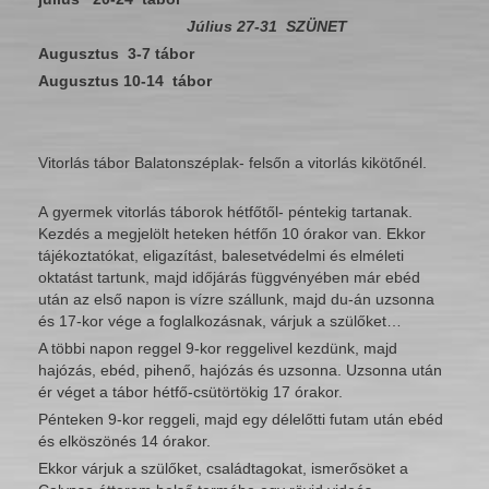
Július 27-31 SZÜNET
Augusztus 3-7 tábor
Augusztus 10-14 tábor
Vitorlás tábor Balatonszéplak- felsőn a vitorlás kikötőnél.
A gyermek vitorlás táborok hétfőtől- péntekig tartanak.
Kezdés a megjelölt heteken hétfőn 10 órakor van. Ekkor
tájékoztatókat, eligazítást, balesetvédelmi és elméleti
oktatást tartunk, majd időjárás függvényében már ebéd
után az első napon is vízre szállunk, majd du-án uzsonna
és 17-kor vége a foglalkozásnak, várjuk a szülőket…
A többi napon reggel 9-kor reggelivel kezdünk, majd
hajózás, ebéd, pihenő, hajózás és uzsonna. Uzsonna után
ér véget a tábor hétfő-csütörtökig 17 órakor.
Pénteken 9-kor reggeli, majd egy délelőtti futam után ebéd
és elköszönés 14 órakor.
Ekkor várjuk a szülőket, családtagokat, ismerősöket a