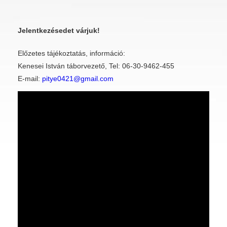
Jelentkezésedet várjuk!
Előzetes tájékoztatás, információ:
Kenesei István táborvezető, Tel: 06-30-9462-455
E-mail:
pitye0421@gmail.com