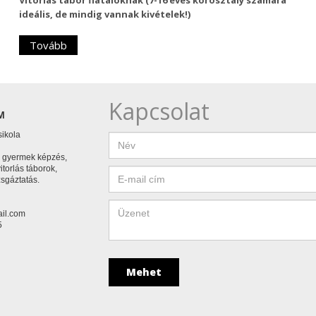
ideális, de mindig vannak kivételek!)
Tovább
Kapcsolat
M
sikola
, gyermek képzés,
vitorlás táborok,
zsgáztatás.
il.com
5